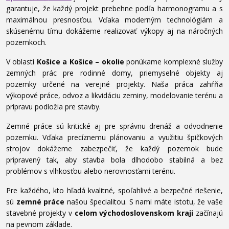
garantuje, že každý projekt prebehne podľa harmonogramu a s
maximálnou presnosťou. Vďaka moderným technológiám a
skúsenému tímu dokážeme realizovať výkopy aj na náročných
pozemkoch.
V oblasti
Košice a Košice – okolie
ponúkame komplexné služby
zemných prác pre rodinné domy, priemyselné objekty aj
pozemky určené na verejné projekty. Naša práca zahŕňa
výkopové práce, odvoz a likvidáciu zeminy, modelovanie terénu a
prípravu podložia pre stavby.
Zemné práce sú kritické aj pre správnu drenáž a odvodnenie
pozemku. Vďaka precíznemu plánovaniu a využitiu špičkových
strojov dokážeme zabezpečiť, že každý pozemok bude
pripravený tak, aby stavba bola dlhodobo stabilná a bez
problémov s vlhkosťou alebo nerovnosťami terénu.
Pre každého, kto hľadá kvalitné, spoľahlivé a bezpečné riešenie,
sú
zemné práce
našou špecialitou. S nami máte istotu, že vaše
stavebné projekty v
celom východoslovenskom kraji
začínajú
na pevnom základe.