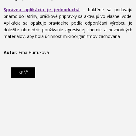
Správna aplikácia je jednoduchá
– baktérie sa pridávajú
priamo do latríny, práškové prípravky sa aktivujú vo vlažnej vode.
Aplikácia sa opakuje pravidelne podľa odporúčaní výrobcu. Je
dôležité obmedziť používanie agresívnej chemie a nevhodných
materiálov, aby bola účinnosť mikroorganizmov zachovaná
Autor:
Ema Hurtuková
SPÄŤ