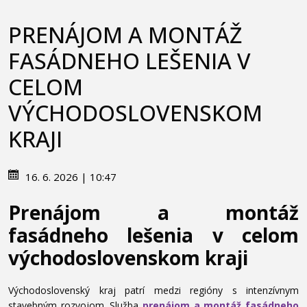
PRENÁJOM A MONTÁŽ
FASÁDNEHO LEŠENIA V
CELOM
VÝCHODOSLOVENSKOM
KRAJI
16. 6. 2026 | 10:47
Prenájom a montáž
fasádneho lešenia v celom
východoslovenskom kraji
Východoslovenský kraj patrí medzi regióny s intenzívnym
stavebným rozvojom. Služba
prenájom a montáž fasádneho