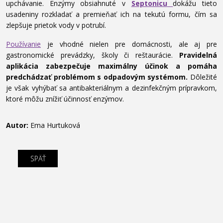
upchávanie. Enzýmy obsiahnuté v
Septonicu
dokážu tieto
usadeniny rozkladať a premieňať ich na tekutú formu, čím sa
zlepšuje prietok vody v potrubí.
Používanie
je vhodné nielen pre domácnosti, ale aj pre
gastronomické prevádzky, školy či reštaurácie.
Pravidelná
aplikácia zabezpečuje maximálny účinok a pomáha
predchádzať problémom s odpadovým systémom.
Dôležité
je však vyhýbať sa antibakteriálnym a dezinfekčným prípravkom,
ktoré môžu znížiť účinnosť enzýmov.
Autor:
Ema Hurtuková
SPÄŤ